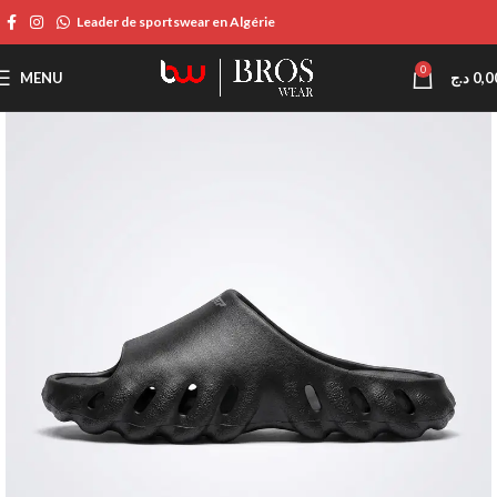
Leader de sportswear en Algérie
0
MENU
د.ج
0,0