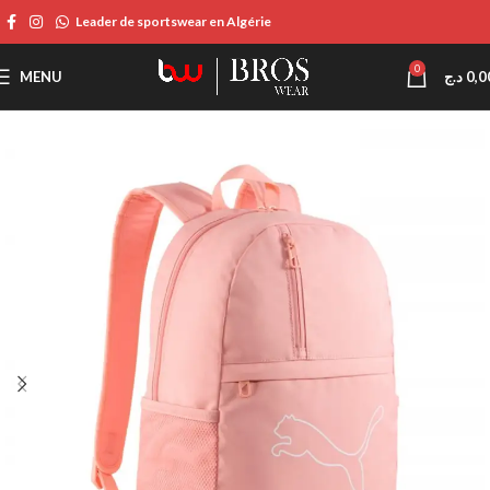
Leader de sportswear en Algérie
0
MENU
د.ج
0,0