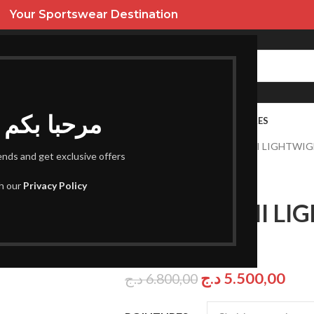
Your Sportswear Destination
Bienvenus I مرحبا بكم
URES
HOMME
ENFANT
PROMOS
FEMME
SACS ET ACCESSOIRES
Accueil
Homme
PEAK TAICHI LIGHTWIG
rends and get exclusive offers
th our
Privacy Policy
PEAK TAICHI LI
– GREY
د.ج
5.500,00
د.ج
6.800,00