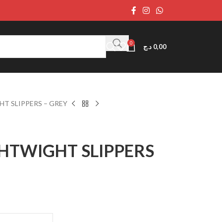
0
د.ج
0,00
HT SLIPPERS – GREY
GHTWIGHT SLIPPERS