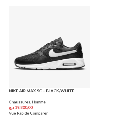
NIKE AIR MAX SC – BLACK/WHITE
LACOSTE SERVE 
WHITE
Chaussures
,
Homme
د.ج
19.800,00
Chaussures
,
Hom
Choix Des Options
د.ج
14.200,00
Vue Rapide
Comparer
Choix Des Option
Vue Rapide
Comp