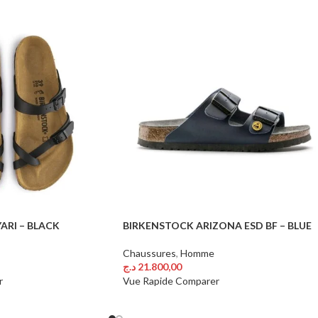
ARI – BLACK
BIRKENSTOCK ARIZONA ESD BF – BLUE
Chaussures
,
Homme
د.ج
21.800,00
Choix Des Options
r
Vue Rapide
Comparer