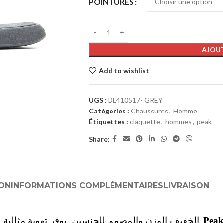
POINTURES
AJOUT
Add to wishlist
UGS :
DL410517- GREY
Catégories :
Chaussures
,
Homme
Étiquettes :
claquette
,
hommes
,
peak
Share:
ION
INFORMATIONS COMPLÉMENTAIRES
LIVRAISON
الخفيف الوزن والمصمم للجنسين. يوفر تهوية مثالية و
Peak