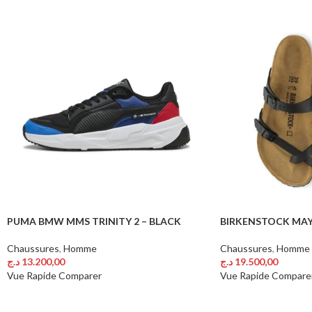
PUMA BMW MMS TRINITY 2 – BLACK
BIRKENSTOCK MAY
Chaussures
,
Homme
Chaussures
,
Homme
د.ج
13.200,00
د.ج
19.500,00
Choix Des Options
Choix Des Options
Vue Rapide
Comparer
Vue Rapide
Compare